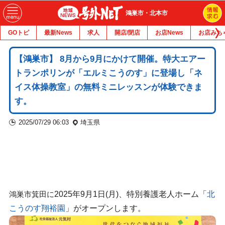
鴻巣市・北本市
GOトピ
最新News
求人
開店/閉店
お店News
お店みち
【鴻巣市】 8月から9月にかけて開催。特大エアー
トランポリンが「エルミこうのす」に登場し「ネ
イス体操教室」の無料ミニレッスンが体験できま
す。
2025/07/29 06:03
埼玉県
2025年9月1日(月)、特別養護老人ホーム「
北
鴻巣市箕田に
こうのす翔裕園
」がオープンします。