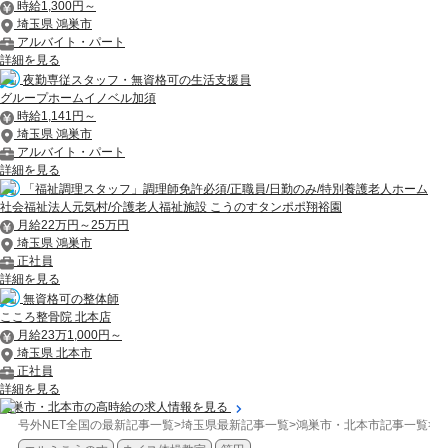
時給1,300円～
埼玉県 鴻巣市
アルバイト・パート
詳細を見る
夜勤専従スタッフ・無資格可の生活支援員
グループホームイノベル加須
時給1,141円～
埼玉県 鴻巣市
アルバイト・パート
詳細を見る
「福祉調理スタッフ」調理師免許必須/正職員/日勤のみ/特別養護老人ホーム
社会福祉法人元気村/介護老人福祉施設 こうのすタンポポ翔裕園
月給22万円～25万円
埼玉県 鴻巣市
正社員
詳細を見る
無資格可の整体師
こころ整骨院 北本店
月給23万1,000円～
埼玉県 北本市
正社員
詳細を見る
鴻巣市・北本市の高時給の求人情報を見る
号外NET全国の最新記事一覧
>
埼玉県最新記事一覧
>
鴻巣市・北本市記事一覧
>
イ