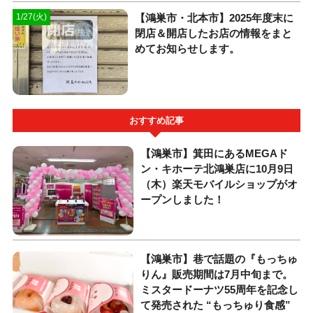
【鴻巣市・北本市】2025年度末に
1/27(火)
閉店＆開店したお店の情報をまと
めてお知らせします。
おすすめ記事
【鴻巣市】箕田にあるMEGAド
ン・キホーテ北鴻巣店に10月9日
（木）楽天モバイルショップがオ
ープンしました！
【鴻巣市】巷で話題の『もっちゅ
りん』販売期間は7月中旬まで。
ミスタードーナツ55周年を記念し
て発売された “もっちゅり食感”