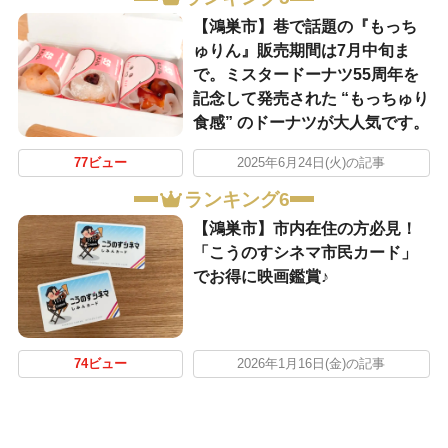
【鴻巣市】巷で話題の『もっち
ゅりん』販売期間は7月中旬ま
で。ミスタードーナツ55周年を
記念して発売された “もっちゅり
食感” のドーナツが大人気です。
77ビュー
2025年6月24日(火)の記事
ランキング6
【鴻巣市】市内在住の方必見！
「こうのすシネマ市民カード」
でお得に映画鑑賞♪
74ビュー
2026年1月16日(金)の記事