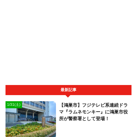
最新記事
【鴻巣市】フジテレビ系連続ドラ
1/31(土)
マ『ラムネモンキー』に鴻巣市役
所が警察署として登場！