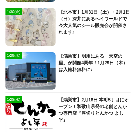
【北本市】1月31日（土）・2月1日
1/30(金)
（日）深井にあるヘイワールドで
今大人気のシール販売会が開催さ
れます♪
【鴻巣市】明用にある「天空の
1/29(木)
里」が開館4周年！1月29日（木）
は入館料無料に♪
【鴻巣市】2月18日 本町5丁目にオ
1/28(水)
ープン！和歌山県発の老舗とんか
つ専門店『厚切りとんかつ よし
平』