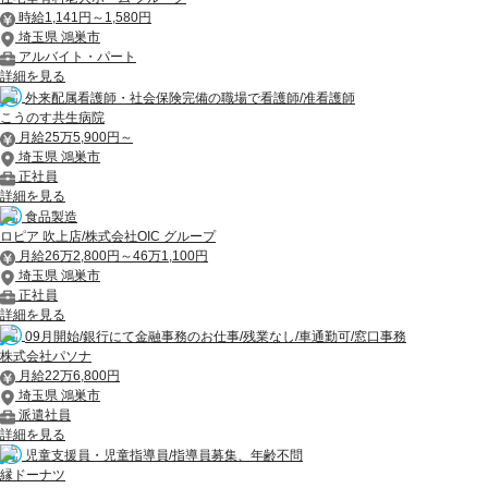
時給1,141円～1,580円
埼玉県 鴻巣市
アルバイト・パート
詳細を見る
外来配属看護師・社会保険完備の職場で看護師/准看護師
こうのす共生病院
月給25万5,900円～
埼玉県 鴻巣市
正社員
詳細を見る
食品製造
ロピア 吹上店/株式会社OIC グループ
月給26万2,800円～46万1,100円
埼玉県 鴻巣市
正社員
詳細を見る
09月開始/銀行にて金融事務のお仕事/残業なし/車通勤可/窓口事務
株式会社パソナ
月給22万6,800円
埼玉県 鴻巣市
派遣社員
詳細を見る
児童支援員・児童指導員/指導員募集、年齢不問
縁ドーナツ