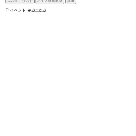
エルミこうのす
ネイス体操教室
箕田
イベント
みーかみ