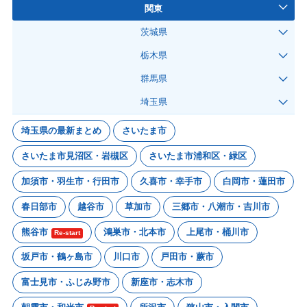
関東
茨城県
栃木県
群馬県
埼玉県
埼玉県の最新まとめ
さいたま市
さいたま市見沼区・岩槻区
さいたま市浦和区・緑区
加須市・羽生市・行田市
久喜市・幸手市
白岡市・蓮田市
春日部市
越谷市
草加市
三郷市・八潮市・吉川市
熊谷市
鴻巣市・北本市
上尾市・桶川市
Re-start
坂戸市・鶴ヶ島市
川口市
戸田市・蕨市
富士見市・ふじみ野市
新座市・志木市