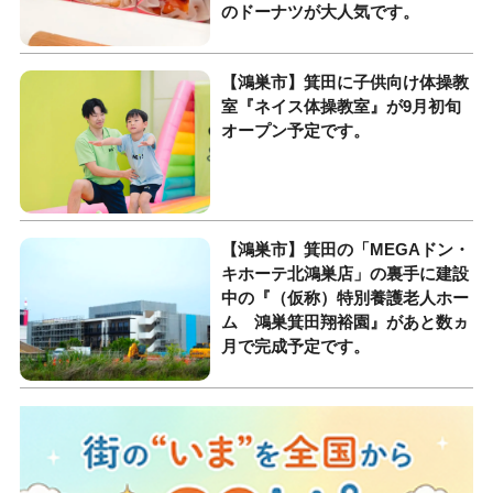
のドーナツが大人気です。
【鴻巣市】箕田に子供向け体操教
室『ネイス体操教室』が9月初旬
オープン予定です。
【鴻巣市】箕田の「MEGAドン・
キホーテ北鴻巣店」の裏手に建設
中の『（仮称）特別養護老人ホー
ム 鴻巣箕田翔裕園』があと数ヵ
月で完成予定です。