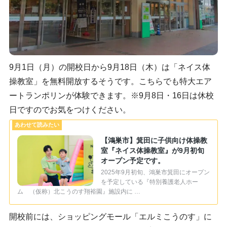
9月1日（月）の開校日から9月18日（木）は「ネイス体
操教室」を無料開放するそうです。こちらでも特大エア
ートランポリンが体験できます。※9月8日・16日は休校
日ですのでお気をつけください。
【鴻巣市】箕田に子供向け体操教
室『ネイス体操教室』が9月初旬
オープン予定です。
2025年9月初旬、鴻巣市箕田にオープン
を予定している『特別養護老人ホー
ム （仮称）北こうのす翔裕園』施設内に …
開校前には、ショッピングモール「エルミこうのす」に