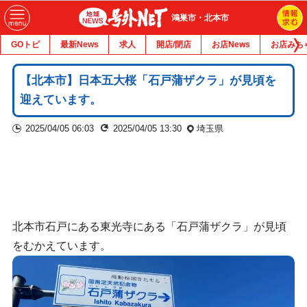
鴻巣市・北本市
GOトピ
最新News
求人
開店/閉店
お店News
お店みち
【北本市】日本五大桜「石戸蒲ザクラ」が見頃を
迎えています。
2025/04/05 06:03
2025/04/05 13:30
埼玉県
北本市石戸にある東光寺にある「石戸蒲ザクラ」が見頃
をむかえています。