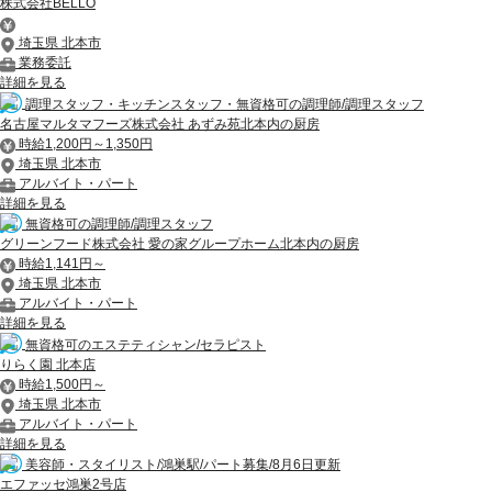
株式会社BELLO
埼玉県 北本市
業務委託
詳細を見る
調理スタッフ・キッチンスタッフ・無資格可の調理師/調理スタッフ
名古屋マルタマフーズ株式会社 あずみ苑北本内の厨房
時給1,200円～1,350円
埼玉県 北本市
アルバイト・パート
詳細を見る
無資格可の調理師/調理スタッフ
グリーンフード株式会社 愛の家グループホーム北本内の厨房
時給1,141円～
埼玉県 北本市
アルバイト・パート
詳細を見る
無資格可のエステティシャン/セラピスト
りらく園 北本店
時給1,500円～
埼玉県 北本市
アルバイト・パート
詳細を見る
美容師・スタイリスト/鴻巣駅/パート募集/8月6日更新
エファッセ鴻巣2号店