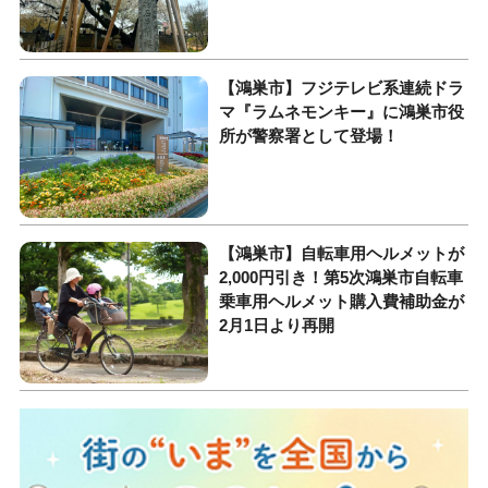
【鴻巣市】フジテレビ系連続ドラ
マ『ラムネモンキー』に鴻巣市役
所が警察署として登場！
【鴻巣市】自転車用ヘルメットが
2,000円引き！第5次鴻巣市自転車
乗車用ヘルメット購入費補助金が
2月1日より再開