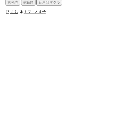
東光寺
源範頼
石戸蒲ザクラ
まち
トマ・とま子