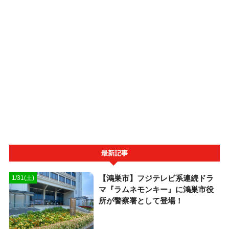
最新記事
【鴻巣市】フジテレビ系連続ドラ
1/31(土)
マ『ラムネモンキー』に鴻巣市役
所が警察署として登場！