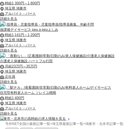
時給1,300円～1,800円
埼玉県 鴻巣市
アルバイト・パート
詳細を見る
指導員・児童指導員・児童指導員/指導員募集、年齢不問
放課後デイサービス peu a peuよしみ
時給1,141円～1,200円
埼玉県 鴻巣市
アルバイト・パート
詳細を見る
「夜勤なし」/正看護師/常勤/日勤のみ/老人保健施設/介護老人保健施設
介護老人保健施設 ハートフル行田
月給23万円～35万円
埼玉県 鴻巣市
正社員
詳細を見る
「駅チカ」/准看護師/非常勤/日勤のみ/有料老人ホーム/デイサービス
住宅型有料老人ホーム ソレイユ晴晴
時給1,400円
埼玉県 鴻巣市
アルバイト・パート
詳細を見る
鴻巣市・北本市の高時給の求人情報を見る
号外NET全国の最新記事一覧
>
埼玉県最新記事一覧
>
鴻巣市・北本市記事一覧
>
ま