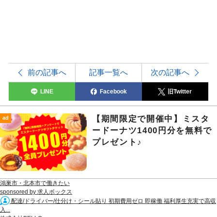
前の記事へ
記事一覧へ
次の記事へ
LINE
Facebook
旧Twitter
【期間限定で開催中】ミスタ
ad
ードーナツ1400円分を無料で
プレゼント♪
鴻巣市・北本市で働きたい
sponsored by 求人ボックス
配達/ドライバー/仕分け・シール貼り 初期費用ゼロ 即稼働 福利厚生充実で高収
入...