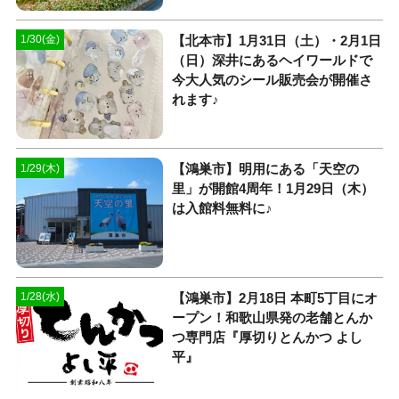
【北本市】1月31日（土）・2月1日
1/30(金)
（日）深井にあるヘイワールドで
今大人気のシール販売会が開催さ
れます♪
【鴻巣市】明用にある「天空の
1/29(木)
里」が開館4周年！1月29日（木）
は入館料無料に♪
【鴻巣市】2月18日 本町5丁目にオ
1/28(水)
ープン！和歌山県発の老舗とんか
つ専門店『厚切りとんかつ よし
平』