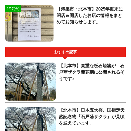
【鴻巣市・北本市】2025年度末に
1/27(火)
閉店＆開店したお店の情報をまと
めてお知らせします。
おすすめ記事
【北本市】貴重な板石塔婆が、石
戸蒲ザクラ開花期に公開されるそ
うです♪
【北本市】日本五大桜、国指定天
然記念物『石戸蒲ザクラ』が見頃
を迎えています。