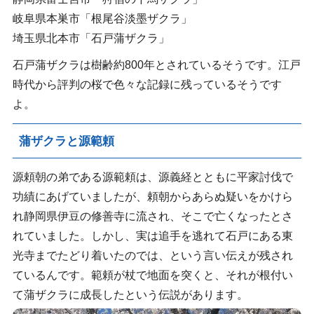
岐阜県本巣市「根尾谷淡墨ザクラ」
埼玉県北本市「石戸蒲ザクラ」
石戸蒲ザクラは樹齢約800年とされているそうです。江戸
時代から評判の桜で色々な記録に残っているそうです
よ。
蒲ザクラと源範頼
源頼朝の弟である源範頼は、源義経とともに平家討伐で
功績にあげていましたが、頼朝からあらぬ疑いをかけら
れ静岡県伊豆の修善寺に流され、そこで亡くなったとさ
れていました。しかし、実は追手を逃れて石戸にある東
光寺までたどり着いたのでは、という言い伝えが残され
ているんです。範頼が杖で地面を突くと、それが根付い
て蒲ザクラに成長したという伝説があります。