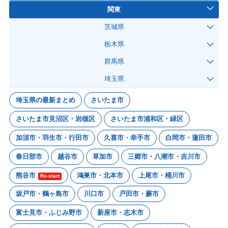
関東
茨城県
栃木県
群馬県
埼玉県
埼玉県の最新まとめ
さいたま市
さいたま市見沼区・岩槻区
さいたま市浦和区・緑区
加須市・羽生市・行田市
久喜市・幸手市
白岡市・蓮田市
春日部市
越谷市
草加市
三郷市・八潮市・吉川市
熊谷市
鴻巣市・北本市
上尾市・桶川市
Re-start
坂戸市・鶴ヶ島市
川口市
戸田市・蕨市
富士見市・ふじみ野市
新座市・志木市